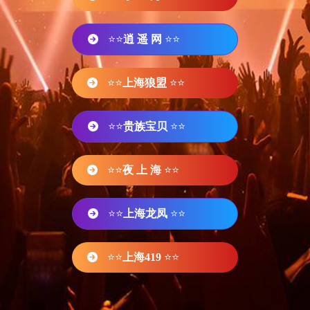
⭐⭐
逍 遥 网
⭐⭐
⭐⭐
上海狼盟
⭐⭐
⭐⭐
贵族宝贝
⭐⭐
⭐⭐
夜 上 海
⭐⭐
⭐⭐
上海龙凤
⭐⭐
⭐⭐
上海419
⭐⭐