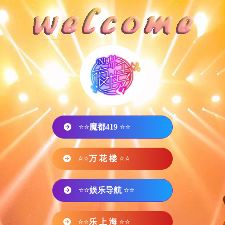
⭐⭐
魔都419
⭐⭐
⭐⭐
万 花 楼
⭐⭐
⭐⭐
娱乐导航
⭐⭐
⭐⭐
乐 上 海
⭐⭐