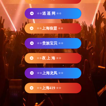
⭐⭐
逍 遥 网
⭐⭐
⭐⭐
上海狼盟
⭐⭐
⭐⭐
贵族宝贝
⭐⭐
⭐⭐
夜 上 海
⭐⭐
⭐⭐
上海龙凤
⭐⭐
⭐⭐
上海419
⭐⭐