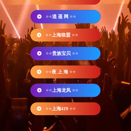
⭐⭐
逍 遥 网
⭐⭐
⭐⭐
上海狼盟
⭐⭐
⭐⭐
贵族宝贝
⭐⭐
⭐⭐
夜 上 海
⭐⭐
⭐⭐
上海龙凤
⭐⭐
⭐⭐
上海419
⭐⭐