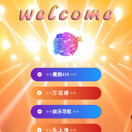
⭐⭐
魔都419
⭐⭐
⭐⭐
万 花 楼
⭐⭐
⭐⭐
娱乐导航
⭐⭐
⭐⭐
乐 上 海
⭐⭐