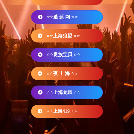
⭐⭐
逍 遥 网
⭐⭐
⭐⭐
上海狼盟
⭐⭐
⭐⭐
贵族宝贝
⭐⭐
⭐⭐
夜 上 海
⭐⭐
⭐⭐
上海龙凤
⭐⭐
⭐⭐
上海419
⭐⭐