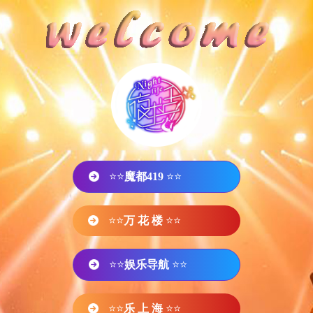
⭐⭐
魔都419
⭐⭐
⭐⭐
万 花 楼
⭐⭐
⭐⭐
娱乐导航
⭐⭐
⭐⭐
乐 上 海
⭐⭐