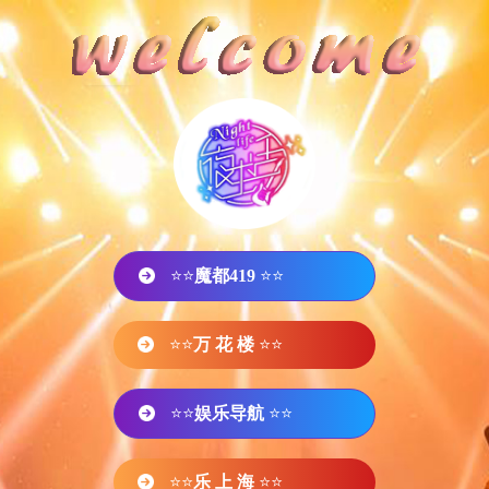
⭐⭐
魔都419
⭐⭐
⭐⭐
万 花 楼
⭐⭐
⭐⭐
娱乐导航
⭐⭐
⭐⭐
乐 上 海
⭐⭐