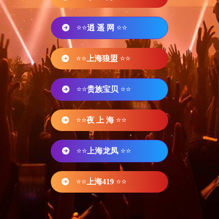
⭐⭐
逍 遥 网
⭐⭐
⭐⭐
上海狼盟
⭐⭐
⭐⭐
贵族宝贝
⭐⭐
⭐⭐
夜 上 海
⭐⭐
⭐⭐
上海龙凤
⭐⭐
⭐⭐
上海419
⭐⭐