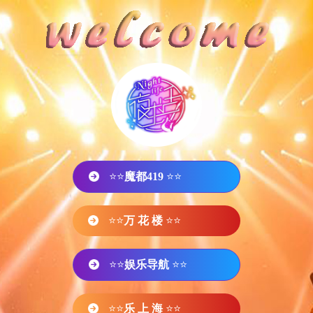
⭐⭐
魔都419
⭐⭐
⭐⭐
万 花 楼
⭐⭐
⭐⭐
娱乐导航
⭐⭐
⭐⭐
乐 上 海
⭐⭐