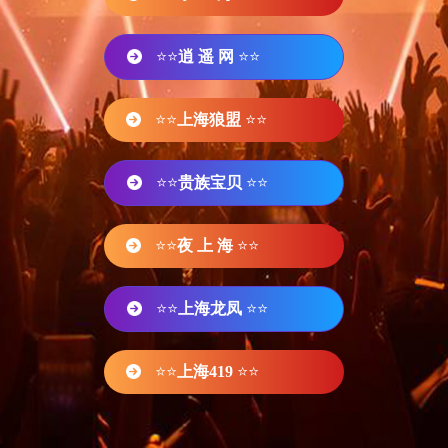
⭐⭐
逍 遥 网
⭐⭐
⭐⭐
上海狼盟
⭐⭐
⭐⭐
贵族宝贝
⭐⭐
⭐⭐
夜 上 海
⭐⭐
⭐⭐
上海龙凤
⭐⭐
⭐⭐
上海419
⭐⭐