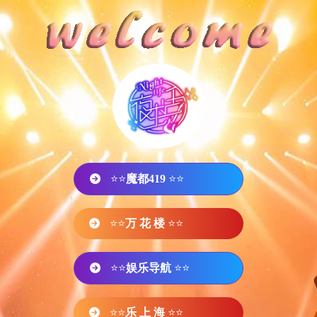
⭐⭐
魔都419
⭐⭐
⭐⭐
万 花 楼
⭐⭐
⭐⭐
娱乐导航
⭐⭐
⭐⭐
乐 上 海
⭐⭐