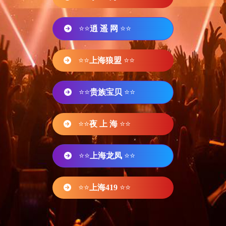
⭐⭐
逍 遥 网
⭐⭐
⭐⭐
上海狼盟
⭐⭐
⭐⭐
贵族宝贝
⭐⭐
⭐⭐
夜 上 海
⭐⭐
⭐⭐
上海龙凤
⭐⭐
⭐⭐
上海419
⭐⭐