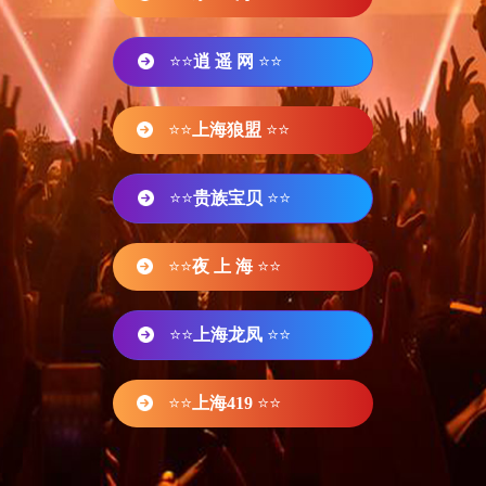
⭐⭐
逍 遥 网
⭐⭐
⭐⭐
上海狼盟
⭐⭐
⭐⭐
贵族宝贝
⭐⭐
⭐⭐
夜 上 海
⭐⭐
⭐⭐
上海龙凤
⭐⭐
⭐⭐
上海419
⭐⭐