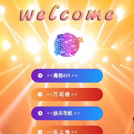
⭐⭐
魔都419
⭐⭐
⭐⭐
万 花 楼
⭐⭐
⭐⭐
娱乐导航
⭐⭐
⭐⭐
乐 上 海
⭐⭐