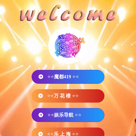
⭐⭐
魔都419
⭐⭐
⭐⭐
万 花 楼
⭐⭐
⭐⭐
娱乐导航
⭐⭐
⭐⭐
乐 上 海
⭐⭐