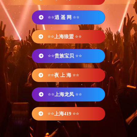
⭐⭐
逍 遥 网
⭐⭐
⭐⭐
上海狼盟
⭐⭐
⭐⭐
贵族宝贝
⭐⭐
⭐⭐
夜 上 海
⭐⭐
⭐⭐
上海龙凤
⭐⭐
⭐⭐
上海419
⭐⭐