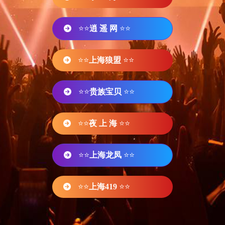
⭐⭐
逍 遥 网
⭐⭐
⭐⭐
上海狼盟
⭐⭐
⭐⭐
贵族宝贝
⭐⭐
⭐⭐
夜 上 海
⭐⭐
⭐⭐
上海龙凤
⭐⭐
⭐⭐
上海419
⭐⭐