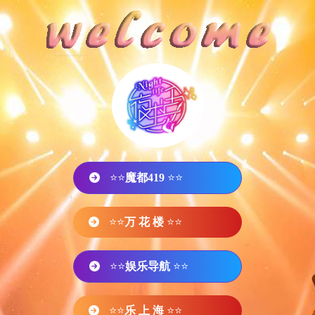
⭐⭐
魔都419
⭐⭐
⭐⭐
万 花 楼
⭐⭐
⭐⭐
娱乐导航
⭐⭐
⭐⭐
乐 上 海
⭐⭐