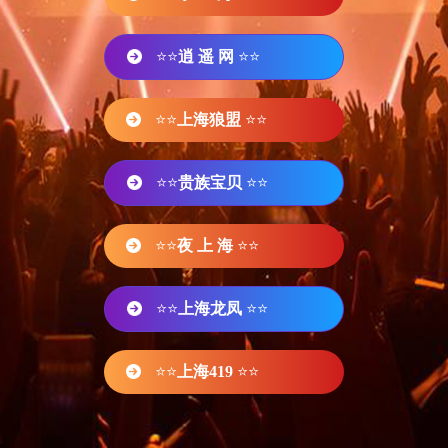
⭐⭐
逍 遥 网
⭐⭐
⭐⭐
上海狼盟
⭐⭐
⭐⭐
贵族宝贝
⭐⭐
⭐⭐
夜 上 海
⭐⭐
⭐⭐
上海龙凤
⭐⭐
⭐⭐
上海419
⭐⭐