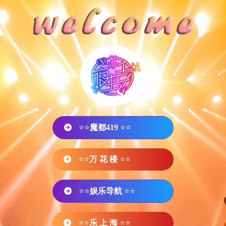
⭐⭐
魔都419
⭐⭐
⭐⭐
万 花 楼
⭐⭐
⭐⭐
娱乐导航
⭐⭐
⭐⭐
乐 上 海
⭐⭐