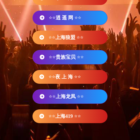
⭐⭐
逍 遥 网
⭐⭐
⭐⭐
上海狼盟
⭐⭐
⭐⭐
贵族宝贝
⭐⭐
⭐⭐
夜 上 海
⭐⭐
⭐⭐
上海龙凤
⭐⭐
⭐⭐
上海419
⭐⭐