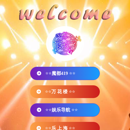
⭐⭐
魔都419
⭐⭐
⭐⭐
万 花 楼
⭐⭐
⭐⭐
娱乐导航
⭐⭐
⭐⭐
乐 上 海
⭐⭐