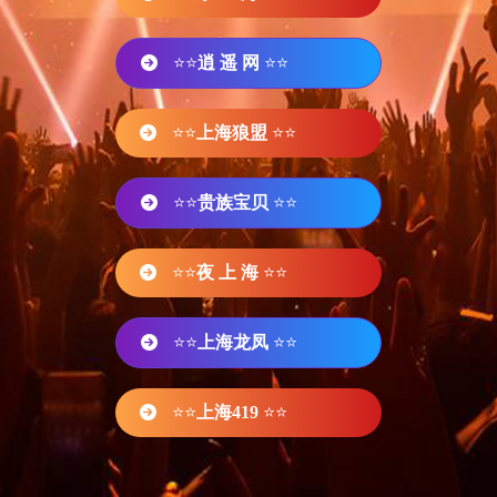
⭐⭐
逍 遥 网
⭐⭐
⭐⭐
上海狼盟
⭐⭐
⭐⭐
贵族宝贝
⭐⭐
⭐⭐
夜 上 海
⭐⭐
⭐⭐
上海龙凤
⭐⭐
⭐⭐
上海419
⭐⭐