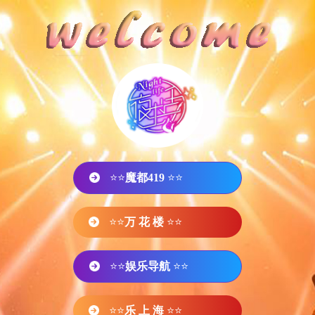
⭐⭐
魔都419
⭐⭐
⭐⭐
万 花 楼
⭐⭐
⭐⭐
娱乐导航
⭐⭐
⭐⭐
乐 上 海
⭐⭐