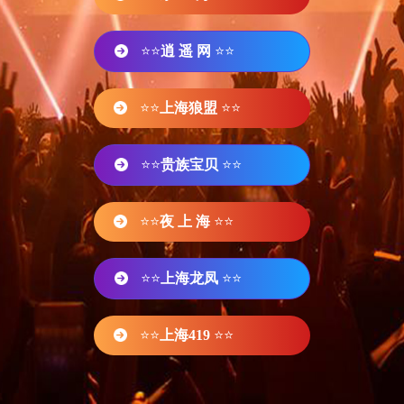
⭐⭐
逍 遥 网
⭐⭐
⭐⭐
上海狼盟
⭐⭐
⭐⭐
贵族宝贝
⭐⭐
⭐⭐
夜 上 海
⭐⭐
⭐⭐
上海龙凤
⭐⭐
⭐⭐
上海419
⭐⭐