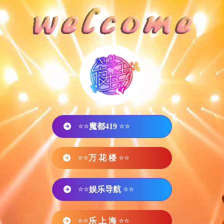
⭐⭐
魔都419
⭐⭐
⭐⭐
万 花 楼
⭐⭐
⭐⭐
娱乐导航
⭐⭐
⭐⭐
乐 上 海
⭐⭐