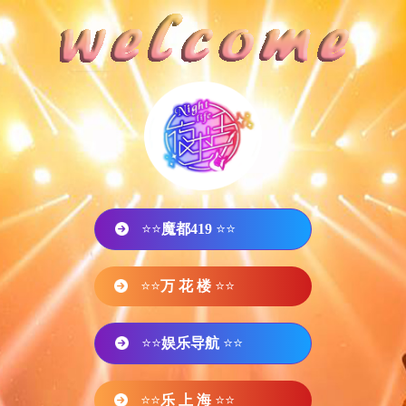
⭐⭐
魔都419
⭐⭐
⭐⭐
万 花 楼
⭐⭐
⭐⭐
娱乐导航
⭐⭐
⭐⭐
乐 上 海
⭐⭐