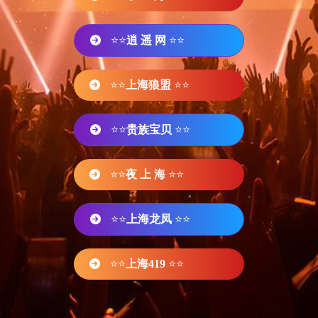
⭐⭐
逍 遥 网
⭐⭐
⭐⭐
上海狼盟
⭐⭐
⭐⭐
贵族宝贝
⭐⭐
⭐⭐
夜 上 海
⭐⭐
⭐⭐
上海龙凤
⭐⭐
⭐⭐
上海419
⭐⭐