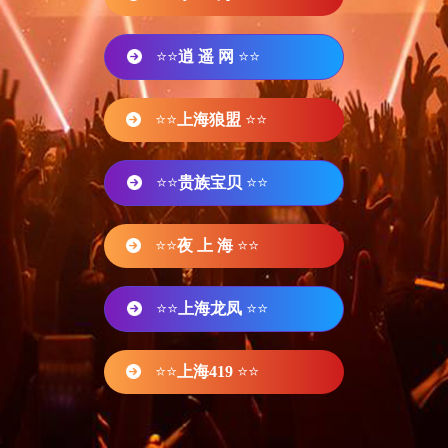
⭐⭐
逍 遥 网
⭐⭐
⭐⭐
上海狼盟
⭐⭐
⭐⭐
贵族宝贝
⭐⭐
⭐⭐
夜 上 海
⭐⭐
⭐⭐
上海龙凤
⭐⭐
⭐⭐
上海419
⭐⭐