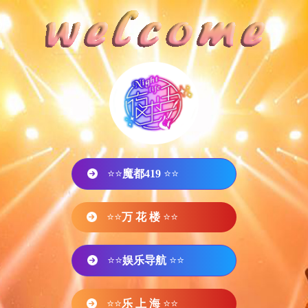
⭐⭐
魔都419
⭐⭐
⭐⭐
万 花 楼
⭐⭐
⭐⭐
娱乐导航
⭐⭐
⭐⭐
乐 上 海
⭐⭐