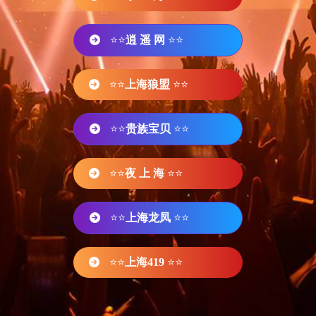
⭐⭐
逍 遥 网
⭐⭐
⭐⭐
上海狼盟
⭐⭐
⭐⭐
贵族宝贝
⭐⭐
⭐⭐
夜 上 海
⭐⭐
⭐⭐
上海龙凤
⭐⭐
⭐⭐
上海419
⭐⭐