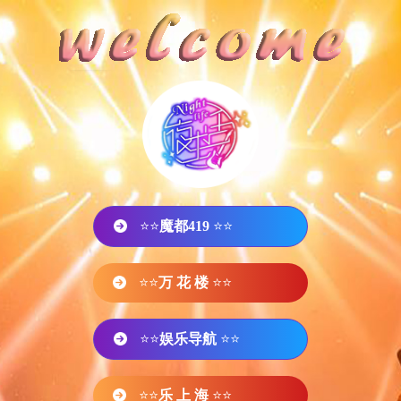
⭐⭐
魔都419
⭐⭐
⭐⭐
万 花 楼
⭐⭐
⭐⭐
娱乐导航
⭐⭐
⭐⭐
乐 上 海
⭐⭐