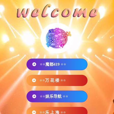
⭐⭐
魔都419
⭐⭐
⭐⭐
万 花 楼
⭐⭐
⭐⭐
娱乐导航
⭐⭐
⭐⭐
乐 上 海
⭐⭐