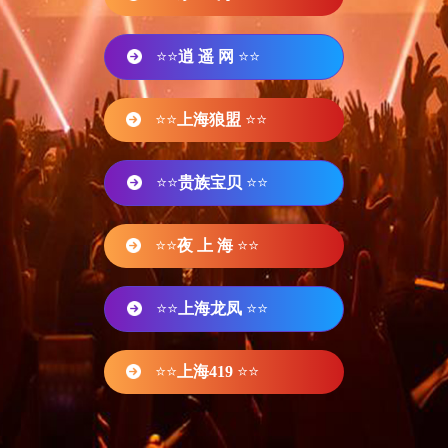
⭐⭐
逍 遥 网
⭐⭐
⭐⭐
上海狼盟
⭐⭐
⭐⭐
贵族宝贝
⭐⭐
⭐⭐
夜 上 海
⭐⭐
⭐⭐
上海龙凤
⭐⭐
⭐⭐
上海419
⭐⭐