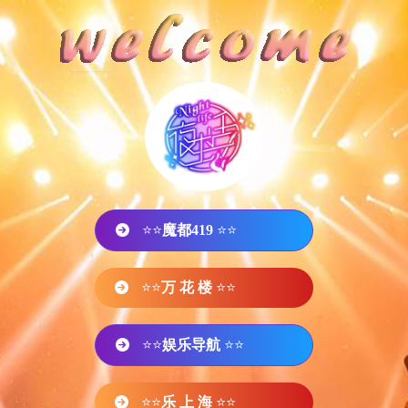
⭐⭐
魔都419
⭐⭐
⭐⭐
万 花 楼
⭐⭐
⭐⭐
娱乐导航
⭐⭐
⭐⭐
乐 上 海
⭐⭐