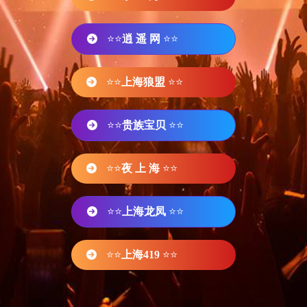
⭐⭐
逍 遥 网
⭐⭐
⭐⭐
上海狼盟
⭐⭐
⭐⭐
贵族宝贝
⭐⭐
⭐⭐
夜 上 海
⭐⭐
⭐⭐
上海龙凤
⭐⭐
⭐⭐
上海419
⭐⭐