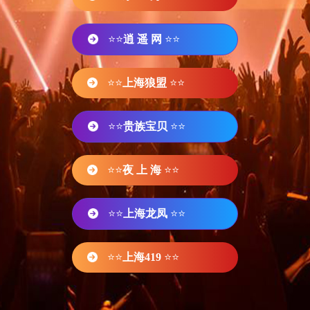
⭐⭐
逍 遥 网
⭐⭐
⭐⭐
上海狼盟
⭐⭐
⭐⭐
贵族宝贝
⭐⭐
⭐⭐
夜 上 海
⭐⭐
⭐⭐
上海龙凤
⭐⭐
⭐⭐
上海419
⭐⭐