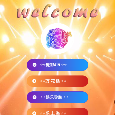
⭐⭐
魔都419
⭐⭐
⭐⭐
万 花 楼
⭐⭐
⭐⭐
娱乐导航
⭐⭐
⭐⭐
乐 上 海
⭐⭐