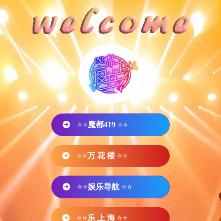
⭐⭐
魔都419
⭐⭐
⭐⭐
万 花 楼
⭐⭐
⭐⭐
娱乐导航
⭐⭐
⭐⭐
乐 上 海
⭐⭐