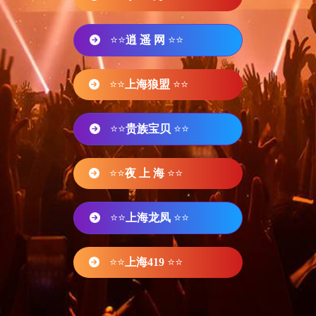
⭐⭐
逍 遥 网
⭐⭐
⭐⭐
上海狼盟
⭐⭐
⭐⭐
贵族宝贝
⭐⭐
⭐⭐
夜 上 海
⭐⭐
⭐⭐
上海龙凤
⭐⭐
⭐⭐
上海419
⭐⭐