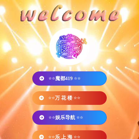
⭐⭐
魔都419
⭐⭐
⭐⭐
万 花 楼
⭐⭐
⭐⭐
娱乐导航
⭐⭐
⭐⭐
乐 上 海
⭐⭐