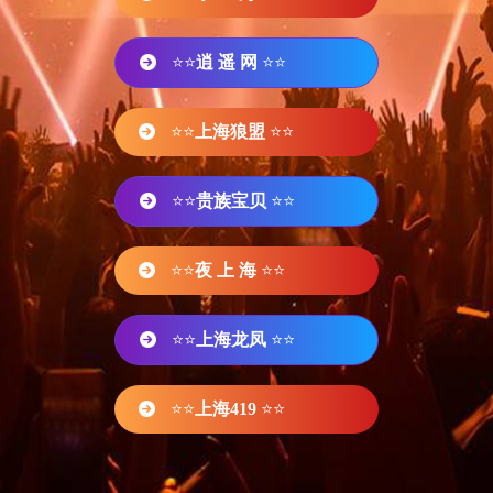
⭐⭐
逍 遥 网
⭐⭐
⭐⭐
上海狼盟
⭐⭐
⭐⭐
贵族宝贝
⭐⭐
⭐⭐
夜 上 海
⭐⭐
⭐⭐
上海龙凤
⭐⭐
⭐⭐
上海419
⭐⭐