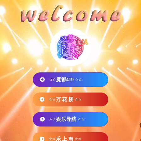
⭐⭐
魔都419
⭐⭐
⭐⭐
万 花 楼
⭐⭐
⭐⭐
娱乐导航
⭐⭐
⭐⭐
乐 上 海
⭐⭐