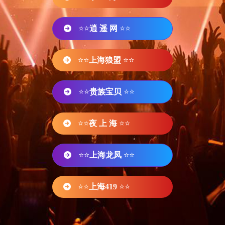
⭐⭐
逍 遥 网
⭐⭐
⭐⭐
上海狼盟
⭐⭐
⭐⭐
贵族宝贝
⭐⭐
⭐⭐
夜 上 海
⭐⭐
⭐⭐
上海龙凤
⭐⭐
⭐⭐
上海419
⭐⭐