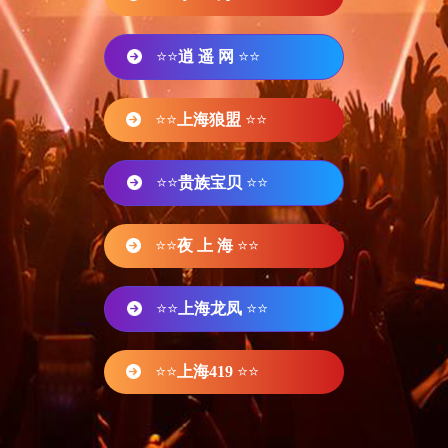
⭐⭐
逍 遥 网
⭐⭐
⭐⭐
上海狼盟
⭐⭐
⭐⭐
贵族宝贝
⭐⭐
⭐⭐
夜 上 海
⭐⭐
⭐⭐
上海龙凤
⭐⭐
⭐⭐
上海419
⭐⭐