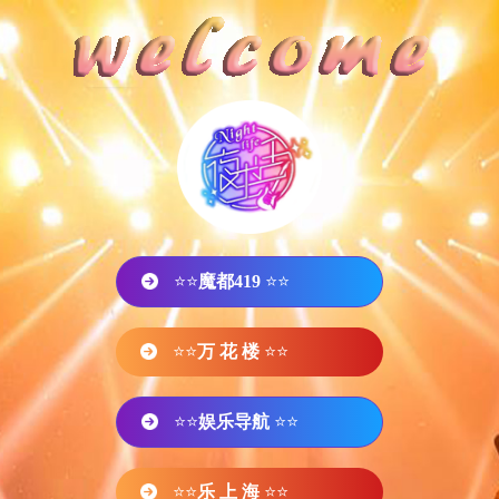
⭐⭐
魔都419
⭐⭐
⭐⭐
万 花 楼
⭐⭐
⭐⭐
娱乐导航
⭐⭐
⭐⭐
乐 上 海
⭐⭐