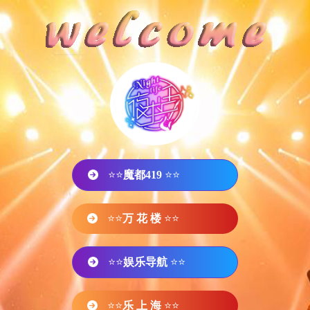
⭐⭐
魔都419
⭐⭐
⭐⭐
万 花 楼
⭐⭐
⭐⭐
娱乐导航
⭐⭐
⭐⭐
乐 上 海
⭐⭐