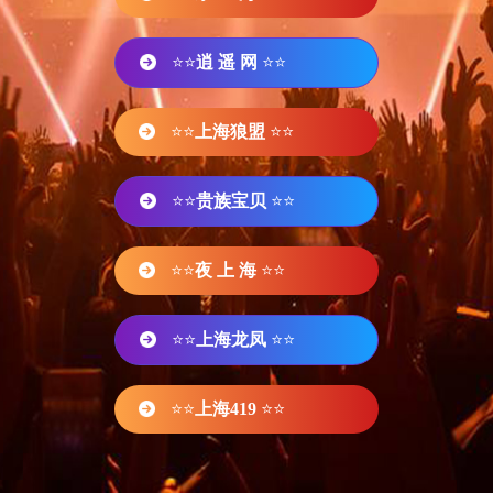
⭐⭐
逍 遥 网
⭐⭐
⭐⭐
上海狼盟
⭐⭐
⭐⭐
贵族宝贝
⭐⭐
⭐⭐
夜 上 海
⭐⭐
⭐⭐
上海龙凤
⭐⭐
⭐⭐
上海419
⭐⭐