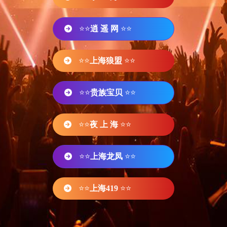
⭐⭐
逍 遥 网
⭐⭐
⭐⭐
上海狼盟
⭐⭐
⭐⭐
贵族宝贝
⭐⭐
⭐⭐
夜 上 海
⭐⭐
⭐⭐
上海龙凤
⭐⭐
⭐⭐
上海419
⭐⭐