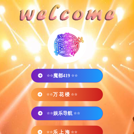
⭐⭐
魔都419
⭐⭐
⭐⭐
万 花 楼
⭐⭐
⭐⭐
娱乐导航
⭐⭐
⭐⭐
乐 上 海
⭐⭐