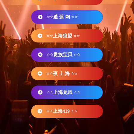
⭐⭐
逍 遥 网
⭐⭐
⭐⭐
上海狼盟
⭐⭐
⭐⭐
贵族宝贝
⭐⭐
⭐⭐
夜 上 海
⭐⭐
⭐⭐
上海龙凤
⭐⭐
⭐⭐
上海419
⭐⭐