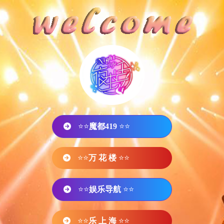
⭐⭐
魔都419
⭐⭐
⭐⭐
万 花 楼
⭐⭐
⭐⭐
娱乐导航
⭐⭐
⭐⭐
乐 上 海
⭐⭐