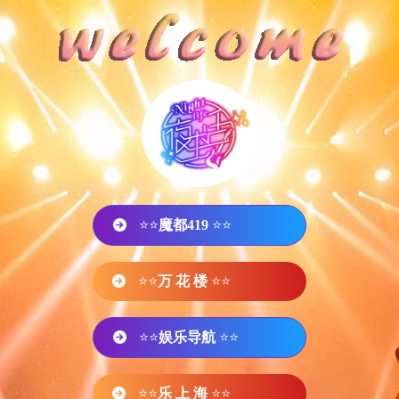
⭐⭐
魔都419
⭐⭐
⭐⭐
万 花 楼
⭐⭐
⭐⭐
娱乐导航
⭐⭐
⭐⭐
乐 上 海
⭐⭐