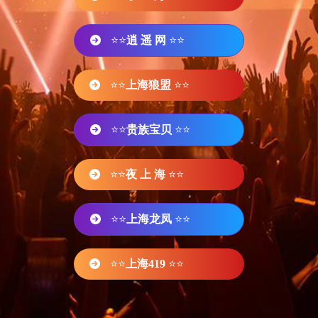
⭐⭐
逍 遥 网
⭐⭐
⭐⭐
上海狼盟
⭐⭐
⭐⭐
贵族宝贝
⭐⭐
⭐⭐
夜 上 海
⭐⭐
⭐⭐
上海龙凤
⭐⭐
⭐⭐
上海419
⭐⭐