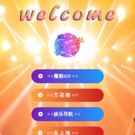
⭐⭐
魔都419
⭐⭐
⭐⭐
万 花 楼
⭐⭐
⭐⭐
娱乐导航
⭐⭐
⭐⭐
乐 上 海
⭐⭐