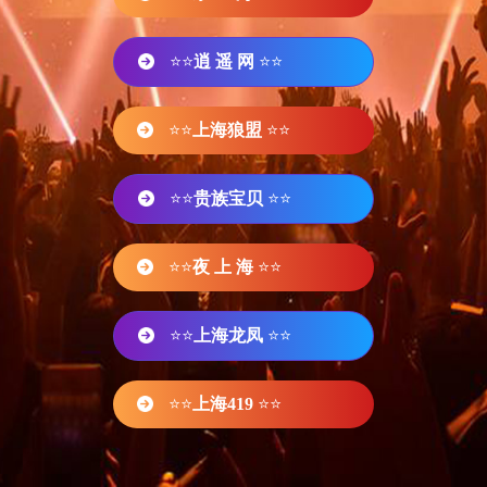
⭐⭐
逍 遥 网
⭐⭐
⭐⭐
上海狼盟
⭐⭐
⭐⭐
贵族宝贝
⭐⭐
⭐⭐
夜 上 海
⭐⭐
⭐⭐
上海龙凤
⭐⭐
⭐⭐
上海419
⭐⭐