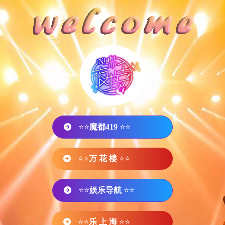
⭐⭐
魔都419
⭐⭐
⭐⭐
万 花 楼
⭐⭐
⭐⭐
娱乐导航
⭐⭐
⭐⭐
乐 上 海
⭐⭐