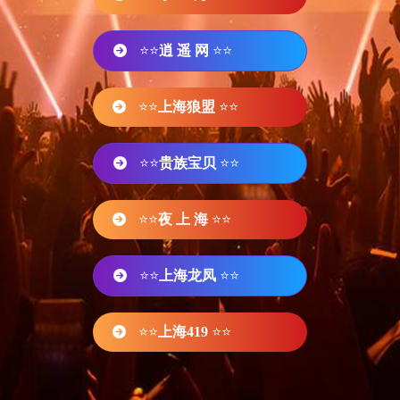
⭐⭐
逍 遥 网
⭐⭐
⭐⭐
上海狼盟
⭐⭐
⭐⭐
贵族宝贝
⭐⭐
⭐⭐
夜 上 海
⭐⭐
⭐⭐
上海龙凤
⭐⭐
⭐⭐
上海419
⭐⭐