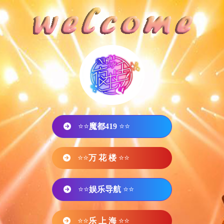
⭐⭐
魔都419
⭐⭐
⭐⭐
万 花 楼
⭐⭐
⭐⭐
娱乐导航
⭐⭐
⭐⭐
乐 上 海
⭐⭐