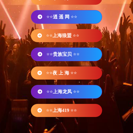
⭐⭐
逍 遥 网
⭐⭐
⭐⭐
上海狼盟
⭐⭐
⭐⭐
贵族宝贝
⭐⭐
⭐⭐
夜 上 海
⭐⭐
⭐⭐
上海龙凤
⭐⭐
⭐⭐
上海419
⭐⭐