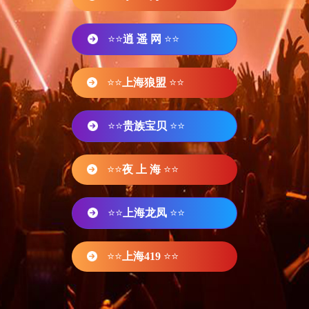
⭐⭐
逍 遥 网
⭐⭐
⭐⭐
上海狼盟
⭐⭐
⭐⭐
贵族宝贝
⭐⭐
⭐⭐
夜 上 海
⭐⭐
⭐⭐
上海龙凤
⭐⭐
⭐⭐
上海419
⭐⭐