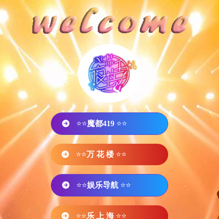
⭐⭐
魔都419
⭐⭐
⭐⭐
万 花 楼
⭐⭐
⭐⭐
娱乐导航
⭐⭐
⭐⭐
乐 上 海
⭐⭐