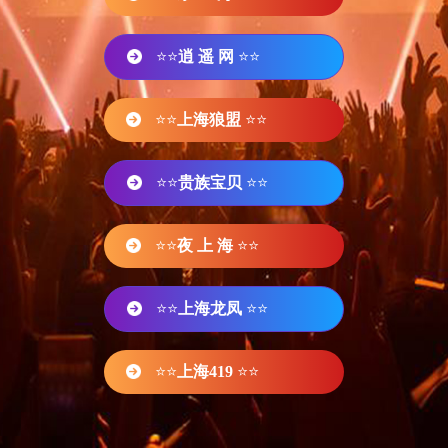
⭐⭐
逍 遥 网
⭐⭐
⭐⭐
上海狼盟
⭐⭐
⭐⭐
贵族宝贝
⭐⭐
⭐⭐
夜 上 海
⭐⭐
⭐⭐
上海龙凤
⭐⭐
⭐⭐
上海419
⭐⭐