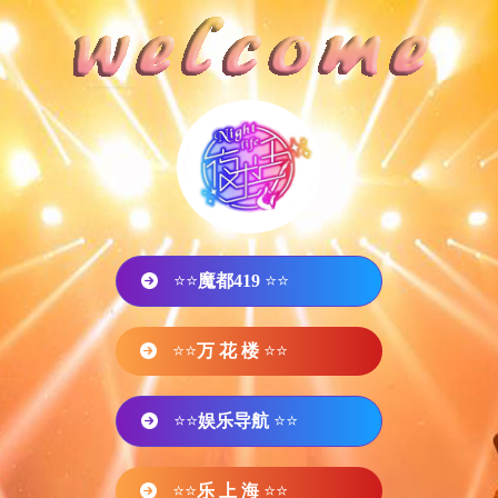
⭐⭐
魔都419
⭐⭐
⭐⭐
万 花 楼
⭐⭐
⭐⭐
娱乐导航
⭐⭐
⭐⭐
乐 上 海
⭐⭐