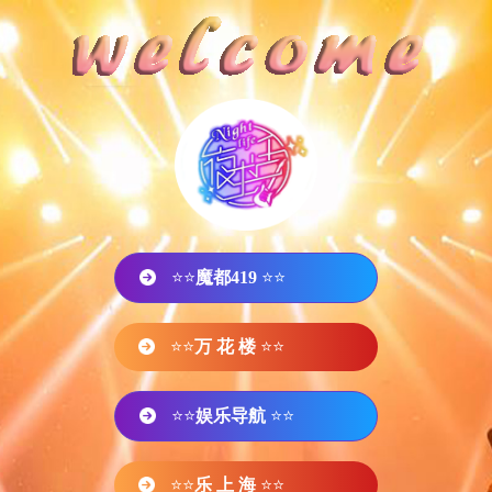
⭐⭐
魔都419
⭐⭐
⭐⭐
万 花 楼
⭐⭐
⭐⭐
娱乐导航
⭐⭐
⭐⭐
乐 上 海
⭐⭐