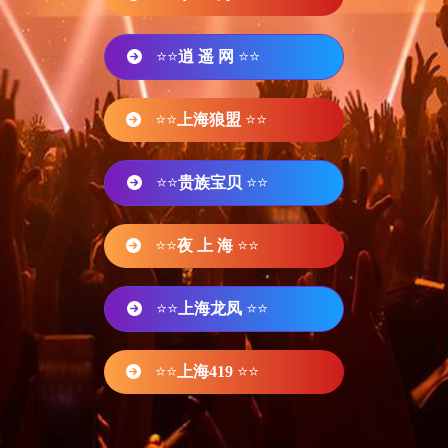
⭐⭐
逍 遥 网
⭐⭐
⭐⭐
上海狼盟
⭐⭐
⭐⭐
贵族宝贝
⭐⭐
⭐⭐
夜 上 海
⭐⭐
⭐⭐
上海龙凤
⭐⭐
⭐⭐
上海419
⭐⭐