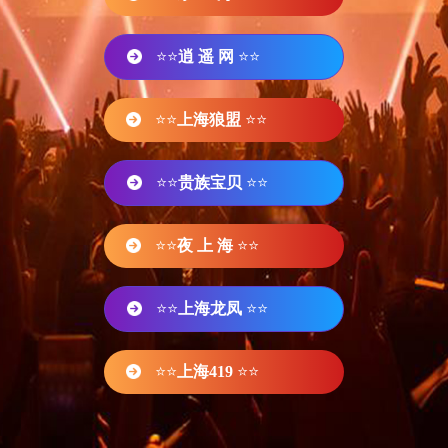
⭐⭐
逍 遥 网
⭐⭐
⭐⭐
上海狼盟
⭐⭐
⭐⭐
贵族宝贝
⭐⭐
⭐⭐
夜 上 海
⭐⭐
⭐⭐
上海龙凤
⭐⭐
⭐⭐
上海419
⭐⭐