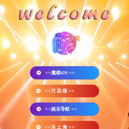
⭐⭐
魔都419
⭐⭐
⭐⭐
万 花 楼
⭐⭐
⭐⭐
娱乐导航
⭐⭐
⭐⭐
乐 上 海
⭐⭐