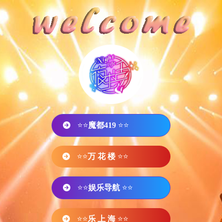
⭐⭐
魔都419
⭐⭐
⭐⭐
万 花 楼
⭐⭐
⭐⭐
娱乐导航
⭐⭐
⭐⭐
乐 上 海
⭐⭐