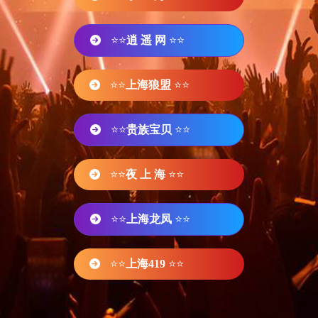
⭐⭐
逍 遥 网
⭐⭐
⭐⭐
上海狼盟
⭐⭐
⭐⭐
贵族宝贝
⭐⭐
⭐⭐
夜 上 海
⭐⭐
⭐⭐
上海龙凤
⭐⭐
⭐⭐
上海419
⭐⭐