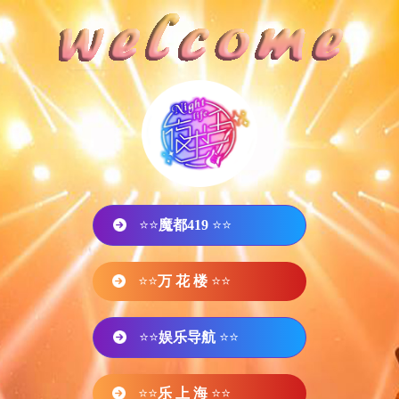
⭐⭐
魔都419
⭐⭐
⭐⭐
万 花 楼
⭐⭐
⭐⭐
娱乐导航
⭐⭐
⭐⭐
乐 上 海
⭐⭐