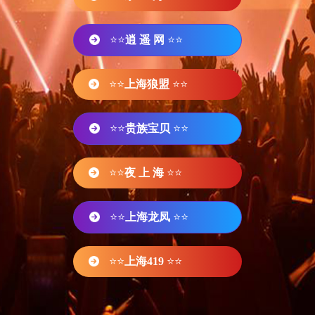
⭐⭐
逍 遥 网
⭐⭐
⭐⭐
上海狼盟
⭐⭐
⭐⭐
贵族宝贝
⭐⭐
⭐⭐
夜 上 海
⭐⭐
⭐⭐
上海龙凤
⭐⭐
⭐⭐
上海419
⭐⭐