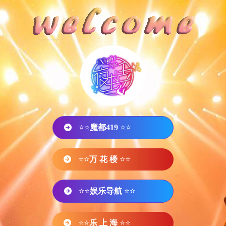
⭐⭐
魔都419
⭐⭐
⭐⭐
万 花 楼
⭐⭐
⭐⭐
娱乐导航
⭐⭐
⭐⭐
乐 上 海
⭐⭐