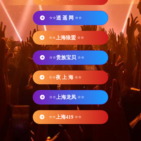
⭐⭐
逍 遥 网
⭐⭐
⭐⭐
上海狼盟
⭐⭐
⭐⭐
贵族宝贝
⭐⭐
⭐⭐
夜 上 海
⭐⭐
⭐⭐
上海龙凤
⭐⭐
⭐⭐
上海419
⭐⭐