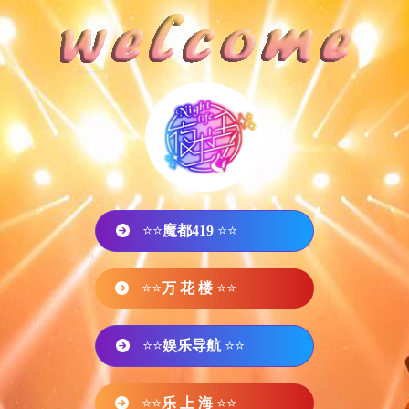
⭐⭐
魔都419
⭐⭐
⭐⭐
万 花 楼
⭐⭐
⭐⭐
娱乐导航
⭐⭐
⭐⭐
乐 上 海
⭐⭐