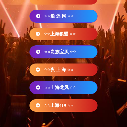
⭐⭐
逍 遥 网
⭐⭐
⭐⭐
上海狼盟
⭐⭐
⭐⭐
贵族宝贝
⭐⭐
⭐⭐
夜 上 海
⭐⭐
⭐⭐
上海龙凤
⭐⭐
⭐⭐
上海419
⭐⭐