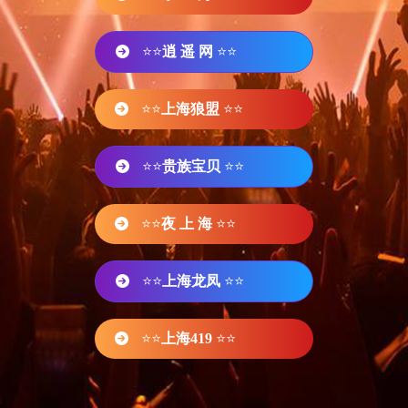
⭐⭐
逍 遥 网
⭐⭐
⭐⭐
上海狼盟
⭐⭐
⭐⭐
贵族宝贝
⭐⭐
⭐⭐
夜 上 海
⭐⭐
⭐⭐
上海龙凤
⭐⭐
⭐⭐
上海419
⭐⭐