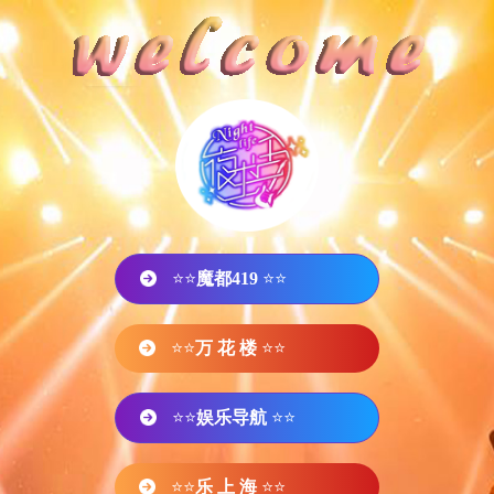
⭐⭐
魔都419
⭐⭐
⭐⭐
万 花 楼
⭐⭐
⭐⭐
娱乐导航
⭐⭐
⭐⭐
乐 上 海
⭐⭐