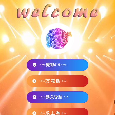
⭐⭐
魔都419
⭐⭐
⭐⭐
万 花 楼
⭐⭐
⭐⭐
娱乐导航
⭐⭐
⭐⭐
乐 上 海
⭐⭐