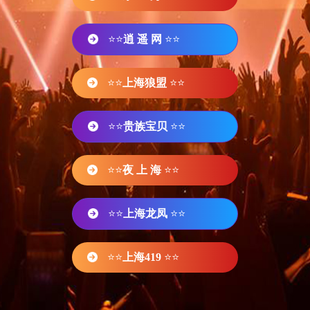
⭐⭐
逍 遥 网
⭐⭐
⭐⭐
上海狼盟
⭐⭐
⭐⭐
贵族宝贝
⭐⭐
⭐⭐
夜 上 海
⭐⭐
⭐⭐
上海龙凤
⭐⭐
⭐⭐
上海419
⭐⭐