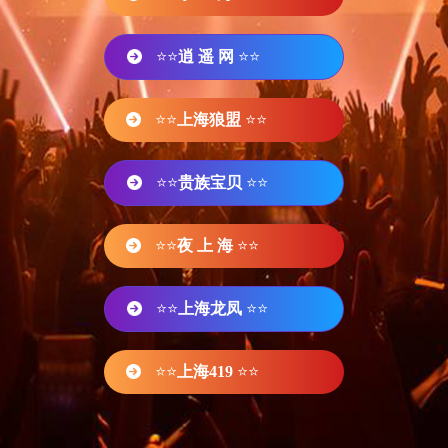
⭐⭐
逍 遥 网
⭐⭐
⭐⭐
上海狼盟
⭐⭐
⭐⭐
贵族宝贝
⭐⭐
⭐⭐
夜 上 海
⭐⭐
⭐⭐
上海龙凤
⭐⭐
⭐⭐
上海419
⭐⭐