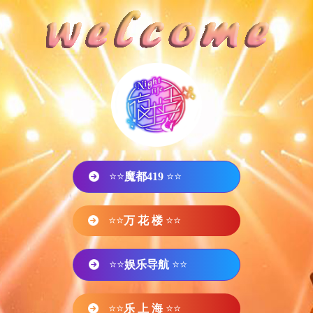
⭐⭐
魔都419
⭐⭐
⭐⭐
万 花 楼
⭐⭐
⭐⭐
娱乐导航
⭐⭐
⭐⭐
乐 上 海
⭐⭐