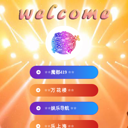
⭐⭐
魔都419
⭐⭐
⭐⭐
万 花 楼
⭐⭐
⭐⭐
娱乐导航
⭐⭐
⭐⭐
乐 上 海
⭐⭐