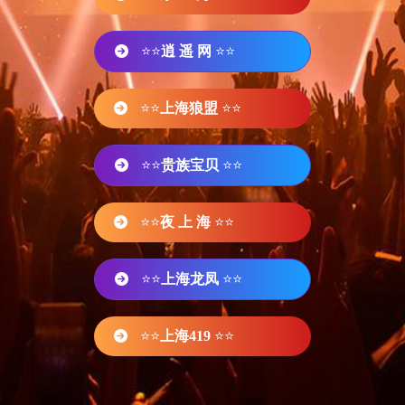
⭐⭐
逍 遥 网
⭐⭐
⭐⭐
上海狼盟
⭐⭐
⭐⭐
贵族宝贝
⭐⭐
⭐⭐
夜 上 海
⭐⭐
⭐⭐
上海龙凤
⭐⭐
⭐⭐
上海419
⭐⭐