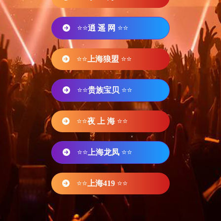
⭐⭐
逍 遥 网
⭐⭐
⭐⭐
上海狼盟
⭐⭐
⭐⭐
贵族宝贝
⭐⭐
⭐⭐
夜 上 海
⭐⭐
⭐⭐
上海龙凤
⭐⭐
⭐⭐
上海419
⭐⭐