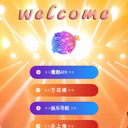
⭐⭐
魔都419
⭐⭐
⭐⭐
万 花 楼
⭐⭐
⭐⭐
娱乐导航
⭐⭐
⭐⭐
乐 上 海
⭐⭐