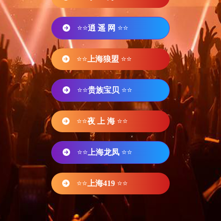
⭐⭐
逍 遥 网
⭐⭐
⭐⭐
上海狼盟
⭐⭐
⭐⭐
贵族宝贝
⭐⭐
⭐⭐
夜 上 海
⭐⭐
⭐⭐
上海龙凤
⭐⭐
⭐⭐
上海419
⭐⭐