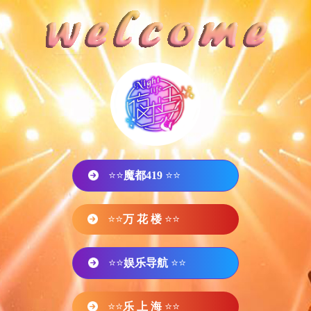
⭐⭐
魔都419
⭐⭐
⭐⭐
万 花 楼
⭐⭐
⭐⭐
娱乐导航
⭐⭐
⭐⭐
乐 上 海
⭐⭐