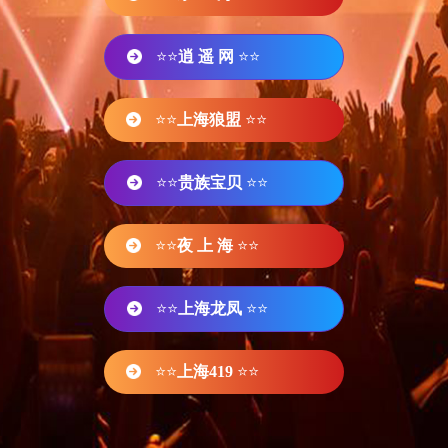
⭐⭐
逍 遥 网
⭐⭐
⭐⭐
上海狼盟
⭐⭐
⭐⭐
贵族宝贝
⭐⭐
⭐⭐
夜 上 海
⭐⭐
⭐⭐
上海龙凤
⭐⭐
⭐⭐
上海419
⭐⭐