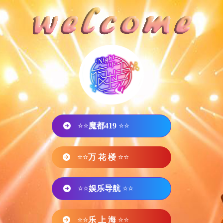
⭐⭐
魔都419
⭐⭐
⭐⭐
万 花 楼
⭐⭐
⭐⭐
娱乐导航
⭐⭐
⭐⭐
乐 上 海
⭐⭐