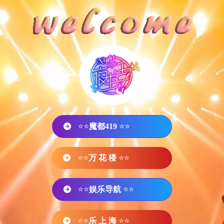
⭐⭐
魔都419
⭐⭐
⭐⭐
万 花 楼
⭐⭐
⭐⭐
娱乐导航
⭐⭐
⭐⭐
乐 上 海
⭐⭐