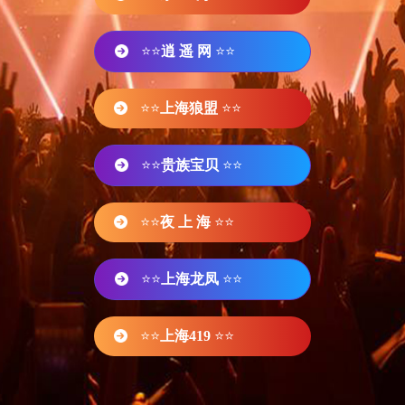
⭐⭐
逍 遥 网
⭐⭐
⭐⭐
上海狼盟
⭐⭐
⭐⭐
贵族宝贝
⭐⭐
⭐⭐
夜 上 海
⭐⭐
⭐⭐
上海龙凤
⭐⭐
⭐⭐
上海419
⭐⭐