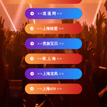
⭐⭐
逍 遥 网
⭐⭐
⭐⭐
上海狼盟
⭐⭐
⭐⭐
贵族宝贝
⭐⭐
⭐⭐
夜 上 海
⭐⭐
⭐⭐
上海龙凤
⭐⭐
⭐⭐
上海419
⭐⭐