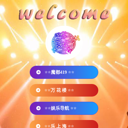
⭐⭐
魔都419
⭐⭐
⭐⭐
万 花 楼
⭐⭐
⭐⭐
娱乐导航
⭐⭐
⭐⭐
乐 上 海
⭐⭐