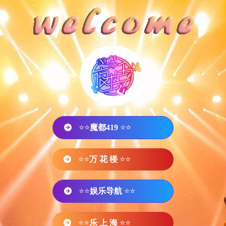
⭐⭐
魔都419
⭐⭐
⭐⭐
万 花 楼
⭐⭐
⭐⭐
娱乐导航
⭐⭐
⭐⭐
乐 上 海
⭐⭐