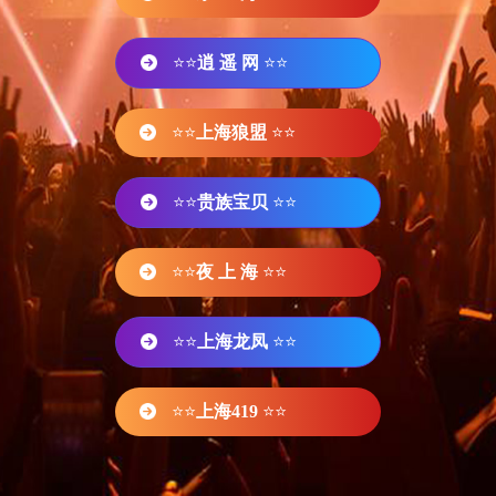
⭐⭐
逍 遥 网
⭐⭐
⭐⭐
上海狼盟
⭐⭐
⭐⭐
贵族宝贝
⭐⭐
⭐⭐
夜 上 海
⭐⭐
⭐⭐
上海龙凤
⭐⭐
⭐⭐
上海419
⭐⭐