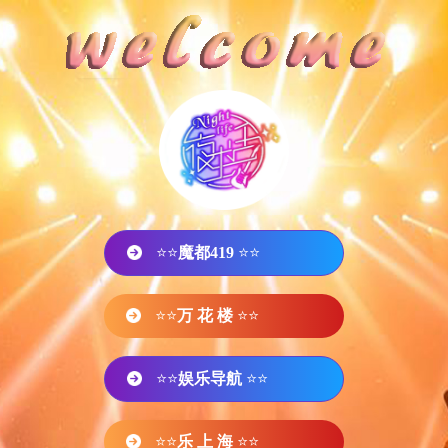
⭐⭐
魔都419
⭐⭐
⭐⭐
万 花 楼
⭐⭐
⭐⭐
娱乐导航
⭐⭐
⭐⭐
乐 上 海
⭐⭐