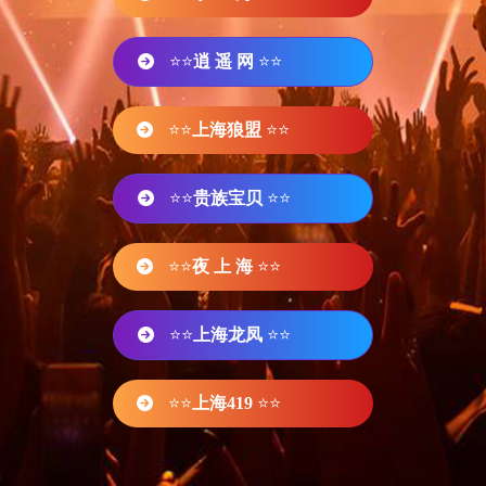
⭐⭐
逍 遥 网
⭐⭐
⭐⭐
上海狼盟
⭐⭐
⭐⭐
贵族宝贝
⭐⭐
⭐⭐
夜 上 海
⭐⭐
⭐⭐
上海龙凤
⭐⭐
⭐⭐
上海419
⭐⭐